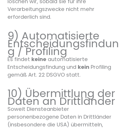
löschen wir, sobald sie für ihre
Verarbeitungszwecke nicht mehr
erforderlich sind.
9) Automatisierte
Entscheidungsfindun
g / Profiling
Es findet
keine
automatisierte
Entscheidungsfindung und
kein
Profiling
gemäß Art. 22 DSGVO statt.
10) Übermittlung der
Daten an Drittländer
Soweit Diensteanbieter
personenbezogene Daten in Drittländer
(insbesondere die USA) übermitteln,