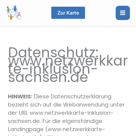
Zum
Inhalt
Zur Karte
springen
Datenschutz:
www.netzwerkkar
te-inklusion-
sachsen.de
HINWEIS:
Diese Datenschutzerklärung
bezieht sich auf die Webanwendung unter
der URL www.netzwerkkarte-inklusion-
sachsen.de. Für die eigenständige
Landingpage (www.netzwerkkarte-